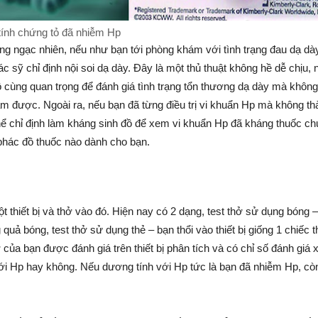
ính chứng tỏ đã nhiễm Hp
ng ngạc nhiên, nếu như bạn tới phòng khám với tình trạng đau dạ dày
 sỹ chỉ định nội soi dạ dày. Đây là một thủ thuật không hề dễ chịu,
 vô cùng quan trọng để đánh giá tình trạng tổn thương dạ dày mà không
àm được. Ngoài ra, nếu bạn đã từng điều trị vi khuẩn Hp mà không th
thể chỉ định làm kháng sinh đồ để xem vi khuẩn Hp đã kháng thuốc ch
phác đồ thuốc nào dành cho bạn.
thiết bị và thở vào đó. Hiện nay có 2 dạng, test thở sử dụng bóng 
ng quả bóng, test thở sử dụng thẻ – bạn thổi vào thiết bị giống 1 chiếc t
của bạn được đánh giá trên thiết bị phân tích và có chỉ số đánh giá
ới Hp hay không. Nếu dương tính với Hp tức là bạn đã nhiễm Hp, c