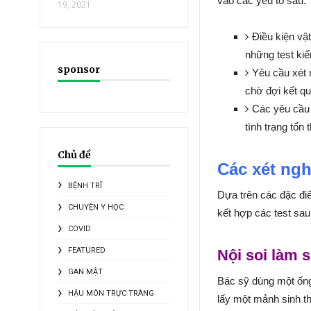
vào các yếu tố sau:
19, 2021
Điều kiện vậ
những test kiể
sponsor
Yêu cầu xét 
chờ đợi kết qu
Các yêu cầu 
tình trạng tổ
Chủ đề
Các xét ngh
BỆNH TRĨ
Dựa trên các đặc đi
CHUYỆN Y HỌC
kết hợp các test sau
COVID
FEATURED
Nội soi làm s
GAN MẬT
Bác sỹ dùng một ống
HẬU MÔN TRỰC TRÀNG
lấy một mảnh sinh th