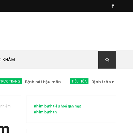
G KHÁM
G
Bệnh nứt hậu môn
TIÊU HÓA
Bệnh trào ngược dạ dày thực
 nhiễm
Khám bệnh tiêu hoá gan mật
Khám bệnh trĩ
ễm