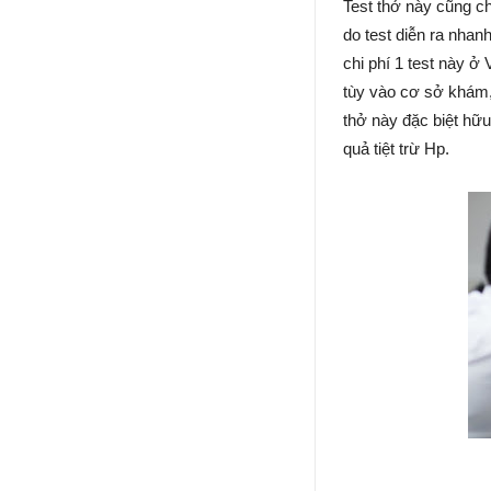
Test thở này cũng c
do test diễn ra nhan
chi phí 1 test này 
tùy vào cơ sở khám, 
thở này đặc biệt hữu
quả tiệt trừ Hp.