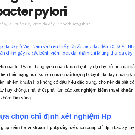
acter pylori
 hóa
,
Vi khuẩn Hp
,
Viêm dạ dày
,
Y học thường thức
p dạ dày ở Việt Nam và trên thế giới rất cao, đạt đến 70-80%. N
ân chính gây ra các bệnh viêm loét dạ, thậm chí là ung thư dạ dày.
cobacter Pylori) là nguyên nhân khiến bệnh lý dạ dày trở nên dai d
 tiến triển nặng hơn so với những đối tượng bị bệnh dạ dày nhưng k
ên, nhiễm khuẩn Hp không có dấu hiệu đặc trưng, cho nên để biết có 
ày hay không, nhất thiết phải làm các
xét nghiệm kiểm tra vi khuẩn
 khám lâm sàng.
lựa chọn chỉ định xét nghiệm Hp
 giúp kiểm tra
vi khuẩn Hp dạ dày
, để chọn đúng chỉ định bác sỹ tùy