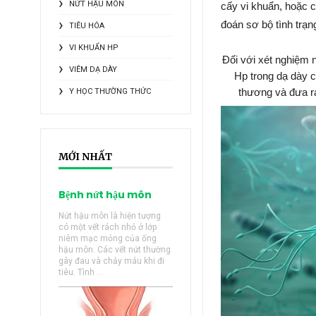
NỨT HẬU MÔN
cấy vi khuẩn, hoặc c
đoán sơ bộ tình trạ
TIÊU HÓA
VI KHUẨN HP
Đối với xét nghiệm 
VIÊM DẠ DÀY
Hp trong dạ dày c
thương và đưa ra
Y HỌC THƯỜNG THỨC
MỚI NHẤT
Bệnh nứt hậu môn
Nứt hậu môn là hiện tượng
có một vết rách nhỏ ở lớp
niêm mạc mỏng của ống
hậu môn. Các vết nứt thường
gây đau và chảy máu khi đi
tiêu. Tình ...