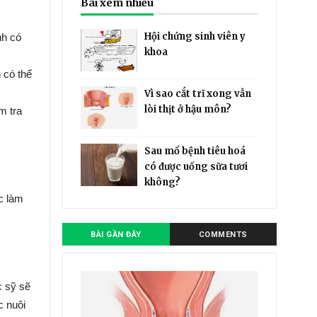
Bài xem nhiều
Hội chứng sinh viên y
nh có
khoa
 có thể
Vì sao cắt trĩ xong vẫn
lòi thịt ở hậu môn?
m tra
Sau mổ bệnh tiêu hoá
có được uống sữa tươi
không?
c làm
BÀI GẦN ĐÂY
COMMENTS
c sỹ sẽ
c nuôi