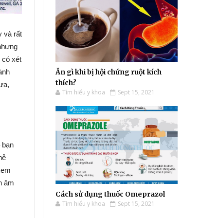
 và rất
 nhưng
 có xét
ành
Ăn gì khi bị hội chứng ruột kích
thích?
ưa,
Tìm hiểu y khoa
Sept 15, 2021
– bạn
hẻ
 xem
òn âm
Cách sử dụng thuốc Omeprazol
Tìm hiểu y khoa
Sept 15, 2021