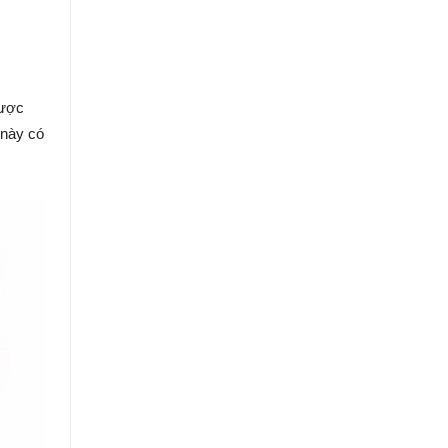
được
 này có