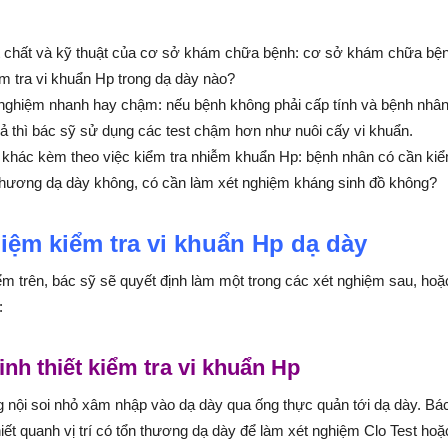
t chất và kỹ thuật của cơ sở khám chữa bệnh: cơ sở khám chữa bệ
m tra vi khuẩn Hp trong dạ dày nào?
nghiệm nhanh hay chậm: nếu bệnh không phải cấp tính và bệnh nhân
ả thì bác sỹ sử dụng các test chậm hơn như nuôi cấy vi khuẩn.
khác kèm theo việc kiểm tra nhiễm khuẩn Hp: bệnh nhân có cần kiể
n thương dạ dày không, có cần làm xét nghiệm kháng sinh đồ không?
iệm kiểm tra vi khuẩn Hp dạ dày
ểm trên, bác sỹ sẽ quyết định làm một trong các xét nghiệm sau, hoặ
:
inh thiết kiểm tra vi khuẩn Hp
 nội soi nhỏ xâm nhập vào dạ dày qua ống thực quản tới dạ dày. Bá
iết quanh vị trí có tổn thương dạ dày để làm xét nghiệm Clo Test hoặ