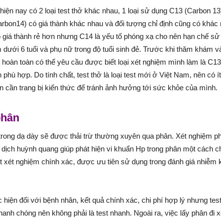
hiện nay có 2 loại test thở khác nhau, 1 loại sử dụng C13 (Carbon 13
arbon14) có giá thành khác nhau và đối tượng chỉ định cũng có khác
 giá thành rẻ hơn nhưng C14 là yếu tố phóng xạ cho nên hạn chế sử
m dưới 6 tuổi và phụ nữ trong độ tuổi sinh đẻ. Trước khi thăm khám 
 hoàn toàn có thể yêu cầu được biết loại xét nghiệm mình làm là C1
 phù hợp. Do tính chất, test thở là loại test mới ở Việt Nam, nên có í
bạn cần trang bị kiến thức để tránh ảnh hưởng tới sức khỏe của mình.
phân
trong dạ dày sẽ được thải trừ thường xuyên qua phân. Xét nghiệm p
dịch huỳnh quang giúp phát hiện vi khuẩn Hp trong phân một cách c
t xét nghiệm chính xác, được ưu tiên sử dụng trong đánh giá nhiễm
hiện đối với bệnh nhân, kết quả chính xác, chi phí hợp lý nhưng tes
anh chóng nên không phải là test nhanh. Ngoài ra, việc lấy phân đi x