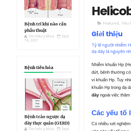
Helicob
Featured
,
Tiêu
Bệnh trĩ khi nào cần
phẫu thuật
Giới thiệu
Tìm hiểu y khoa
Sept
14, 2021
Tỷ lệ người nhiễm H
dạ dày là nguyên nh
Nhiễm khuẩn Hp (Heli
Bệnh tiêu hóa
dứt, bệnh thường có
vi khuẩn Hp. Tuy nhi
khuẩn Hp trong dạ d
dày
ngoài việc thăm
Các yếu tố 
Bệnh trào ngược dạ
dày thực quản (GERD)
Có nhiều xét nghiệm
Tìm hiểu y khoa
Sept