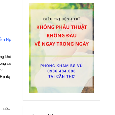
hiễm Hp
ẳng khó
hông có
vi
 Hp dạ
 thuộc