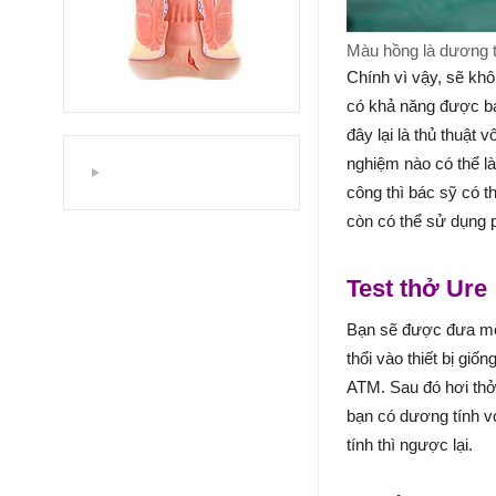
Màu hồng là dương t
Chính vì vậy, sẽ khô
có khả năng được bác
đây lại là thủ thuật
nghiệm nào có thể l
công thì bác sỹ có 
còn có thể sử dụng 
Test thở Ure
Bạn sẽ được đưa một 
thổi vào thiết bị giố
ATM. Sau đó hơi thở 
bạn có dương tính v
tính thì ngược lại.