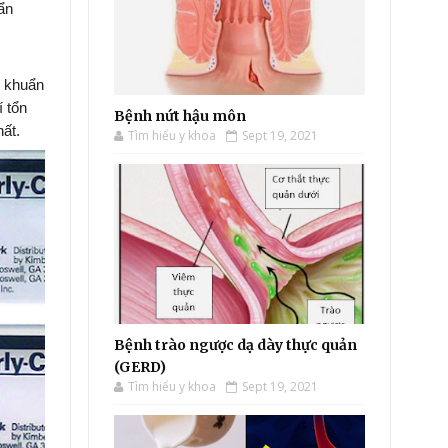
hẩn
m khuẩn
 tổn
Bệnh nứt hậu môn
hất.
Tìm hiểu y khoa
Sept 19, 2021
Bệnh trào ngược dạ dày thực quản
(GERD)
Tìm hiểu y khoa
Sept 19, 2021