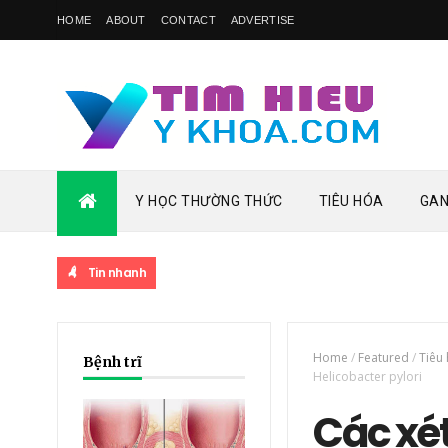
HOME
ABOUT
CONTACT
ADVERTISE
Y HỌC THƯỜNG THỨC
TIÊU HÓA
GAN
Tin nhanh
Home
/
Featured
/
Tiêu
Bệnh trĩ
Helicobacter pylori
Các xé