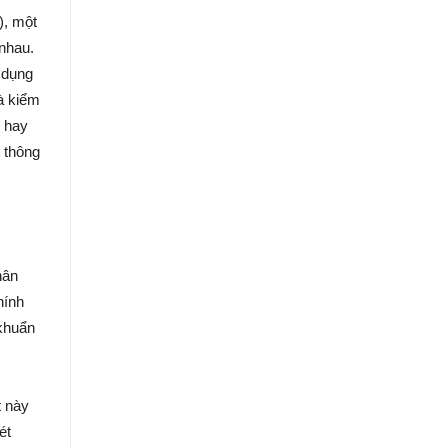
), một
 nhau.
 dụng
và kiểm
3 hay
t thông
hân
hính
 khuẩn
t này
ét