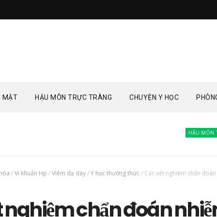
 MẬT
HẬU MÔN TRỰC TRÀNG
CHUYỆN Y HỌC
PHÒN
HẬU MÔN TRỰC TRÀN
 hóa
/
Vi khuẩn Hp
/
Viêm dạ dày
/
Y học thường thức
/
Các xét nghiệm chẩn đoán
t nghiệm chẩn đoán nhi