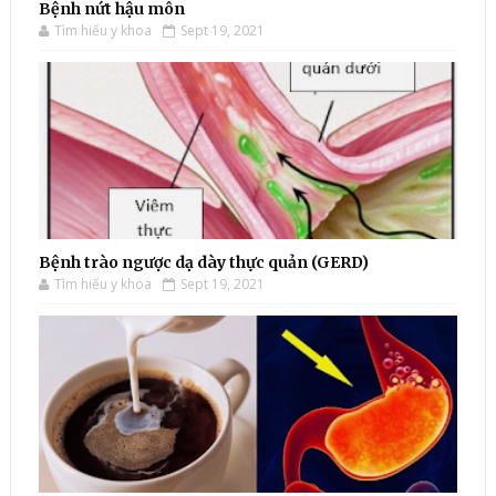
Bệnh nứt hậu môn
Tìm hiểu y khoa
Sept 19, 2021
Bệnh trào ngược dạ dày thực quản (GERD)
Tìm hiểu y khoa
Sept 19, 2021