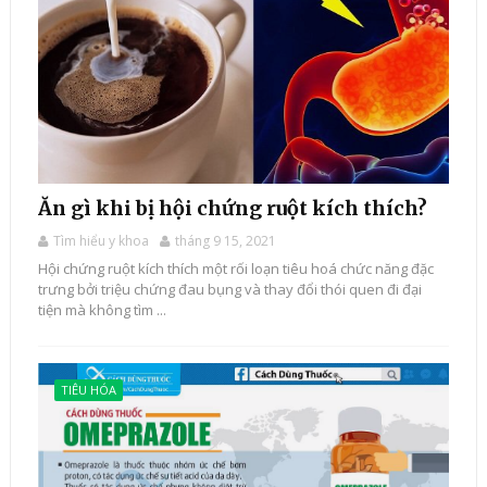
Ăn gì khi bị hội chứng ruột kích thích?
Tìm hiểu y khoa
tháng 9 15, 2021
Hội chứng ruột kích thích một rối loạn tiêu hoá chức năng đặc
trưng bởi triệu chứng đau bụng và thay đổi thói quen đi đại
tiện mà không tìm ...
TIÊU HÓA