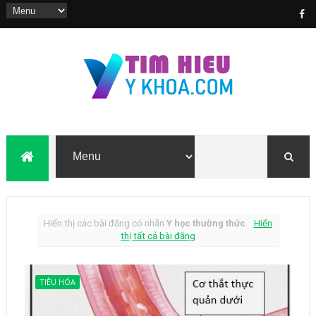
Hiển thị các bài đăng có nhãn
Y học thường thức
.
Hiển
thị tất cả bài đăng
TIÊU HÓA