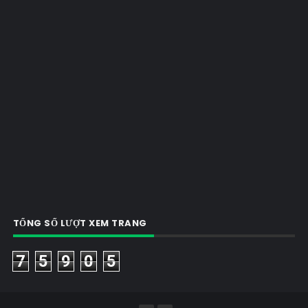
TỔNG SỐ LƯỢT XEM TRANG
7
5
9
0
5