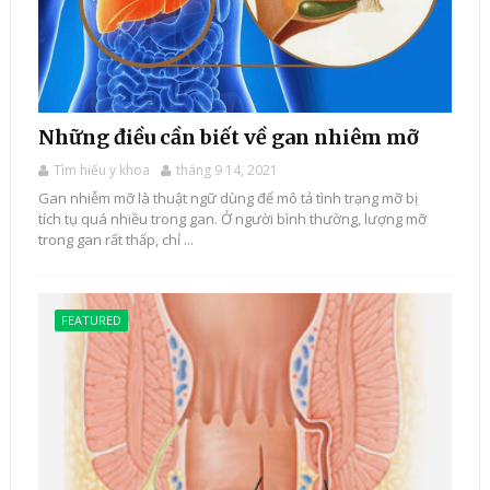
Những điều cần biết về gan nhiêm mỡ
Tìm hiểu y khoa
tháng 9 14, 2021
Gan nhiễm mỡ là thuật ngữ dùng để mô tả tình trạng mỡ bị
tích tụ quá nhiều trong gan. Ở người bình thường, lượng mỡ
trong gan rất thấp, chỉ ...
FEATURED