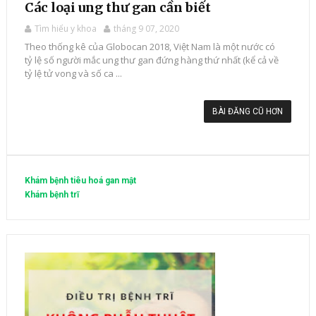
Các loại ung thư gan cần biết
Tìm hiểu y khoa
tháng 9 07, 2020
Theo thống kê của Globocan 2018, Việt Nam là một nước có
tỷ lệ số người mắc ung thư gan đứng hàng thứ nhất (kể cả về
tỷ lệ tử vong và số ca ...
BÀI ĐĂNG CŨ HƠN
Khám bệnh tiêu hoá gan mật
Khám bệnh trĩ